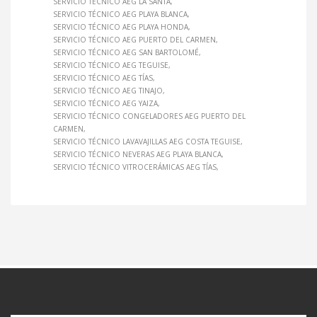
SERVICIO TÉCNICO AEG LA SANTA
SERVICIO TÉCNICO AEG PLAYA BLANCA
SERVICIO TÉCNICO AEG PLAYA HONDA
SERVICIO TÉCNICO AEG PUERTO DEL CARMEN
SERVICIO TÉCNICO AEG SAN BARTOLOMÉ
SERVICIO TÉCNICO AEG TEGUISE
SERVICIO TÉCNICO AEG TÍAS
SERVICIO TÉCNICO AEG TINAJO
SERVICIO TÉCNICO AEG YAIZA
SERVICIO TÉCNICO CONGELADORES AEG PUERTO DEL
CARMEN
SERVICIO TÉCNICO LAVAVAJILLAS AEG COSTA TEGUISE
SERVICIO TÉCNICO NEVERAS AEG PLAYA BLANCA
SERVICIO TÉCNICO VITROCERÁMICAS AEG TÍAS