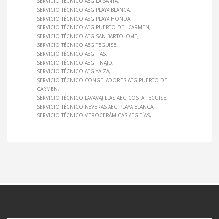
SERVICIO TÉCNICO AEG LA SANTA
SERVICIO TÉCNICO AEG PLAYA BLANCA
SERVICIO TÉCNICO AEG PLAYA HONDA
SERVICIO TÉCNICO AEG PUERTO DEL CARMEN
SERVICIO TÉCNICO AEG SAN BARTOLOMÉ
SERVICIO TÉCNICO AEG TEGUISE
SERVICIO TÉCNICO AEG TÍAS
SERVICIO TÉCNICO AEG TINAJO
SERVICIO TÉCNICO AEG YAIZA
SERVICIO TÉCNICO CONGELADORES AEG PUERTO DEL
CARMEN
SERVICIO TÉCNICO LAVAVAJILLAS AEG COSTA TEGUISE
SERVICIO TÉCNICO NEVERAS AEG PLAYA BLANCA
SERVICIO TÉCNICO VITROCERÁMICAS AEG TÍAS