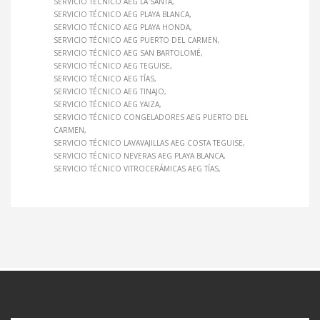
SERVICIO TÉCNICO AEG LA SANTA
SERVICIO TÉCNICO AEG PLAYA BLANCA
SERVICIO TÉCNICO AEG PLAYA HONDA
SERVICIO TÉCNICO AEG PUERTO DEL CARMEN
SERVICIO TÉCNICO AEG SAN BARTOLOMÉ
SERVICIO TÉCNICO AEG TEGUISE
SERVICIO TÉCNICO AEG TÍAS
SERVICIO TÉCNICO AEG TINAJO
SERVICIO TÉCNICO AEG YAIZA
SERVICIO TÉCNICO CONGELADORES AEG PUERTO DEL
CARMEN
SERVICIO TÉCNICO LAVAVAJILLAS AEG COSTA TEGUISE
SERVICIO TÉCNICO NEVERAS AEG PLAYA BLANCA
SERVICIO TÉCNICO VITROCERÁMICAS AEG TÍAS