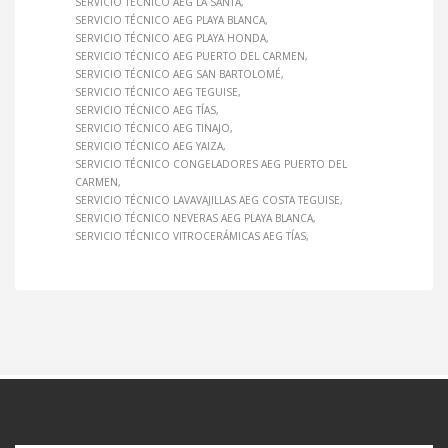
SERVICIO TÉCNICO AEG LA SANTA
SERVICIO TÉCNICO AEG PLAYA BLANCA
SERVICIO TÉCNICO AEG PLAYA HONDA
SERVICIO TÉCNICO AEG PUERTO DEL CARMEN
SERVICIO TÉCNICO AEG SAN BARTOLOMÉ
SERVICIO TÉCNICO AEG TEGUISE
SERVICIO TÉCNICO AEG TÍAS
SERVICIO TÉCNICO AEG TINAJO
SERVICIO TÉCNICO AEG YAIZA
SERVICIO TÉCNICO CONGELADORES AEG PUERTO DEL
CARMEN
SERVICIO TÉCNICO LAVAVAJILLAS AEG COSTA TEGUISE
SERVICIO TÉCNICO NEVERAS AEG PLAYA BLANCA
SERVICIO TÉCNICO VITROCERÁMICAS AEG TÍAS