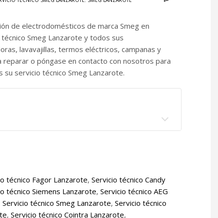
RVICIO TÉCNICO SMEG LANZAROTE
,
SMEG LANZAROTE
ación de electrodomésticos de marca Smeg en
o técnico Smeg Lanzarote y todos sus
ras, lavavajillas, termos eléctricos, campanas y
 reparar o póngase en contacto con nosotros para
 su servicio técnico Smeg Lanzarote.
io técnico Fagor Lanzarote
,
Servicio técnico Candy
io técnico Siemens Lanzarote
,
Servicio técnico AEG
,
Servicio técnico Smeg Lanzarote
,
Servicio técnico
ote
,
Servicio técnico Cointra Lanzarote
,