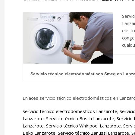
DOMINGO, 05 NOVIEMBRE 2017
/
PUBLISHED IN
REPARACIÓN ELECTRODO
Servi
Lanzar
electr
conge
cualq
Servicio técnico electrodomésticos Smeg en Lanz
Enlaces servicio técnico electrodomésticos en Lanzaro
Servicio técnico electrodomésticos Lanzarote
,
Servici
Lanzarote
,
Servicio técnico Bosch Lanzarote
,
Servicio
Lanzarote
,
Servicio técnico Whirlpool Lanzarote
,
Servi
Beko Lanzarote
,
Servicio técnico Zanussi Lanzarote
,
S