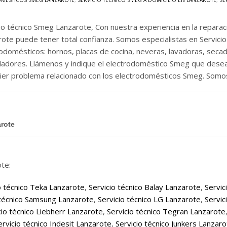
MÉSTICOS SMEG LANZAROTE
,
SERVICIO TÉCNICO SMEG A DOMICILIO EN LANZAROTE
,
SE
cio técnico Smeg Lanzarote, Con nuestra experiencia en la repar
ote puede tener total confianza. Somos especialistas en Servici
odomésticos: hornos, placas de cocina, neveras, lavadoras, secado
ladores. Llámenos y indique el electrodoméstico Smeg que desea
uier problema relacionado con los electrodomésticos Smeg. Somos
arote
te:
o técnico Teka Lanzarote
,
Servicio técnico Balay Lanzarote
,
Servic
 técnico Samsung Lanzarote
,
Servicio técnico LG Lanzarote
,
Servic
cio técnico Liebherr Lanzarote
,
Servicio técnico Tegran Lanzarote
ervicio técnico Indesit Lanzarote
,
Servicio técnico Junkers Lanzar