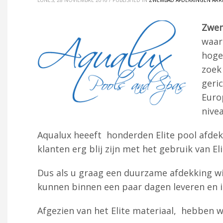
LUNES, 28 NOVIEMBRE 2016
/
PUBLISHED IN
ZWEMBAD AFDEKKINGEN ARR
Zwem
waar
hoge
zoek
geri
Euro
nive
Aqualux heeeft honderden Elite pool afdekk
klanten erg blij zijn met het gebruik van El
Dus als u graag een duurzame afdekking wi
kunnen binnen een paar dagen leveren en i
Afgezien van het Elite materiaal, hebben 