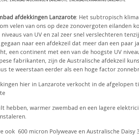
ECIFE
,
ZWEMBAD AFDEKKINGEN LANZAROTE
,
ZWEMBADVERWARMING LANZAROTE
bad afdekkingen Lanzarote
: Het subtropisch klima
om velen van ons op deze zonovergoten eilanden ko
 niveaus van UV en zal zeer snel verslechteren tenzi
 gegaan naar een afdekzeil dat meer dan een paar ja
cht, een continent met een van de hoogste UV niveau
pese fabrikanten, zijn de Australische afdekzeil k
aus te weerstaan eerder als een hoge factor zonneb
ingen hier in Lanzarote verkocht in de afgelopen ti
ite
lt hebben, warmer zwembad en een lagere elektricit
nstaleren.
we ook 600 micron Polyweave en Australische Daisy 