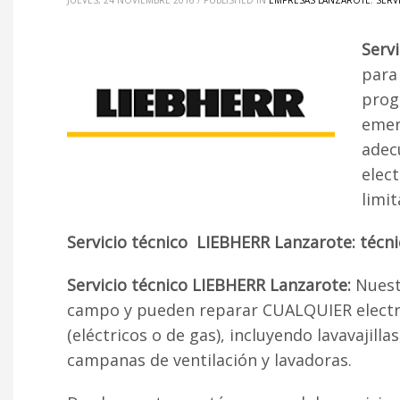
JUEVES, 24 NOVIEMBRE 2016
/
PUBLISHED IN
EMPRESAS LANZAROTE
,
SERV
Serv
para
prog
emer
adec
elec
limit
Servicio técnico LIEBHERR Lanzarote: técn
Servicio técnico LIEBHERR Lanzarote:
Nuest
campo y pueden reparar CUALQUIER electro
(eléctricos o de gas), incluyendo lavavajill
campanas de ventilación y lavadoras.