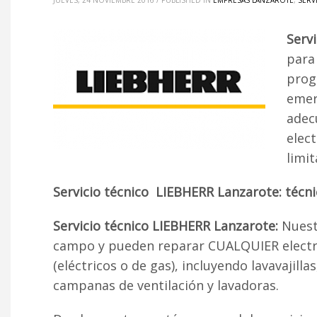
JUEVES, 24 NOVIEMBRE 2016
/
PUBLISHED IN
EMPRESAS LANZAROTE
,
SERV
Serv
para
prog
emer
adec
elec
limit
Servicio técnico LIEBHERR Lanzarote: técn
Servicio técnico LIEBHERR Lanzarote:
Nuest
campo y pueden reparar CUALQUIER electro
(eléctricos o de gas), incluyendo lavavajill
campanas de ventilación y lavadoras.