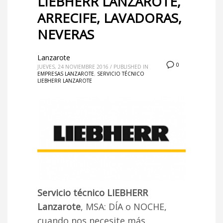
LIEBHERR LANZAROTE,
ARRECIFE, LAVADORAS,
NEVERAS
Lanzarote
0
JUEVES, 24 NOVIEMBRE 2016
/
PUBLISHED IN
EMPRESAS LANZAROTE
,
SERVICIO TÉCNICO
LIEBHERR LANZAROTE
Servicio técnico LIEBHERR
Lanzarote
, MSA: DÍA o NOCHE,
cuando nos necesite más,