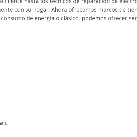
al cliente hasta los técnicos de reparación de elect
mente con su hogar. Ahora ofrecemos marcos de tiem
o consumo de energía o clásico, podemos ofrecer ser
,
men,