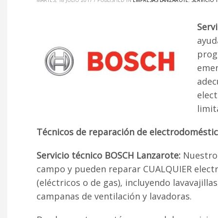
MARTES, 18 JULIO 2017
/
PUBLISHED IN
EMPRESAS LANZAROTE
,
SERVICIO
Serv
ayud
prog
emer
adec
elec
limit
Técnicos de reparación de electrodomésti
Servicio técnico BOSCH Lanzarote:
Nuestros
campo y pueden reparar CUALQUIER electro
(eléctricos o de gas), incluyendo lavavajill
campanas de ventilación y lavadoras.