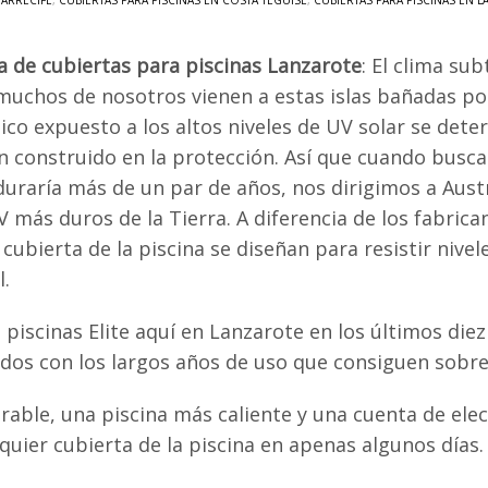
 ARRECIFE
,
CUBIERTAS PARA PISCINAS EN COSTA TEGUISE
,
CUBIERTAS PARA PISCINAS EN 
a de cubiertas para piscinas Lanzarote
: El clima sub
muchos de nosotros vienen a estas islas bañadas po
tico expuesto a los altos niveles de UV solar se de
n construido en la protección. Así que cuando busc
duraría más de un par de años, nos dirigimos a Austr
 más duros de la Tierra. A diferencia de los fabrica
a cubierta de la piscina se diseñan para resistir n
l.
 piscinas Elite aquí en Lanzarote en los últimos die
os con los largos años de uso que consiguen sobre 
urable, una piscina más caliente y una cuenta de ele
ier cubierta de la piscina en apenas algunos días.