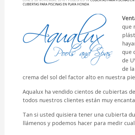
LUNES, 28 NOVIEMBRE 2016
/
PUBLISHED IN
CUBIERTAS PARA PISCINAS EN
CUBIERTAS PARA PISCINAS EN PLAYA HONDA
Vent
que 
plás
haya
que 
de UV
de l
crema del sol del factor alto en nuestra pie
Aqualux ha vendido cientos de cubiertas de
todos nuestros clientes están muy encantad
Tan si usted quisiera tener una cubierta d
llámenos y podemos hacer para medir cualqu