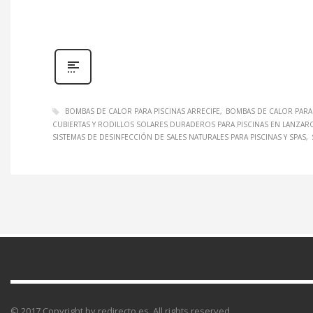
BOMBAS DE CALOR PARA PISCINAS ARRECIFE
BOMBAS DE CALOR PARA
CUBIERTAS Y RODILLOS SOLARES DURADEROS PARA PISCINAS EN LANZAR
SISTEMAS DE DESINFECCIÓN DE SALES NATURALES PARA PISCINAS Y SPAS
© 2017 Copyright by redirecto.es. All rights reserved.