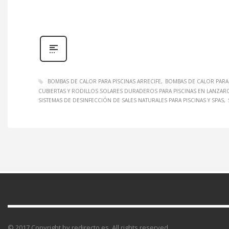
BOMBAS DE CALOR PARA PISCINAS ARRECIFE
BOMBAS DE CALOR PARA
CUBIERTAS Y RODILLOS SOLARES DURADEROS PARA PISCINAS EN LANZAR
SISTEMAS DE DESINFECCIÓN DE SALES NATURALES PARA PISCINAS Y SPAS
© 2017 Copyright by redirecto.es. All rights reserved.