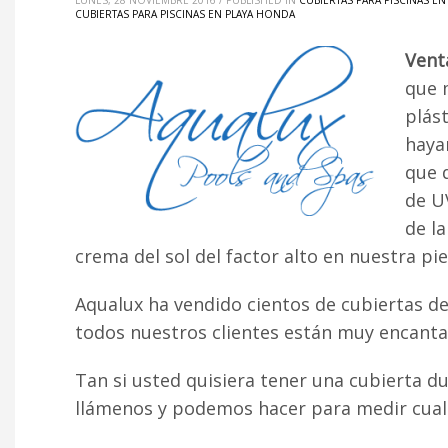
LUNES, 28 NOVIEMBRE 2016
/
PUBLISHED IN
CUBIERTAS PARA PISCINAS EN
CUBIERTAS PARA PISCINAS EN PLAYA HONDA
Vent
que 
plás
haya
que 
de UV
de l
crema del sol del factor alto en nuestra pie
Aqualux ha vendido cientos de cubiertas de
todos nuestros clientes están muy encantad
Tan si usted quisiera tener una cubierta d
llámenos y podemos hacer para medir cualqu