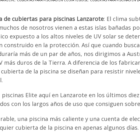
 ARRECIFE
,
CUBIERTAS PARA PISCINAS EN COSTA TEGUISE
,
CUBIERTAS PARA PISCINAS EN 
a de cubiertas para piscinas Lanzarote
: El clima sub
muchos de nosotros vienen a estas islas bañadas po
tico expuesto a los altos niveles de UV solar se de
n construido en la protección. Así que cuando busc
duraría más de un par de años, nos dirigimos a Austr
 más duros de la Tierra. A diferencia de los fabrica
a cubierta de la piscina se diseñan para resistir n
l.
 piscinas Elite aquí en Lanzarote en los últimos die
os con los largos años de uso que consiguen sobre 
urable, una piscina más caliente y una cuenta de ele
ier cubierta de la piscina en apenas algunos días.