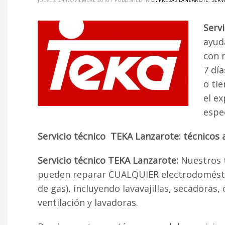
JUEVES, 24 NOVIEMBRE 2016
/
PUBLISHED IN
EMPRESAS LANZAROTE
,
SERV
Serv
ayud
con 
7 dí
o ti
el e
espe
Servicio técnico TEKA Lanzarote: técnicos
Servicio técnico TEKA Lanzarote:
Nuestros t
pueden reparar CUALQUIER electrodoméstico
de gas), incluyendo lavavajillas, secadoras
ventilación y lavadoras.