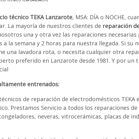
ICIO TÉCNICO TEKA LANZAROTE
icio técnico TEKA Lanzarote
, MSA: DÍA o NOCHE, cua
ar. La mayoría de nuestros clientes de
reparación d
nosotros una y otra vez las reparaciones necesaria
as a la semana y 2 horas para nuestra llegada. Si s
ene una lavadora rota, o necesita cualquier otra rep
xperto preferido en Lanzarote desde 1981. Y por un t
cial
 altamente entrenados:
écnicos de reparación de electrodomésticos TEKA 
. Prestamos Servicio a todos los reparaciones de e
, congeladores, neveras, vitrocerámicas, placas de i