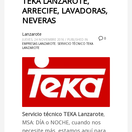
TEKA LANZAROTE,
ARRECIFE, LAVADORAS,
NEVERAS
Lanzarote
0
JUEVES, 24 NOVIEMBRE 2016
/
PUBLISHED IN
EMPRESAS LANZAROTE
,
SERVICIO TÉCNICO TEKA
LANZAROTE
Servicio técnico TEKA Lanzarote
,
MSA: DÍA o NOCHE, cuando nos
necesite más, estamos aquí para