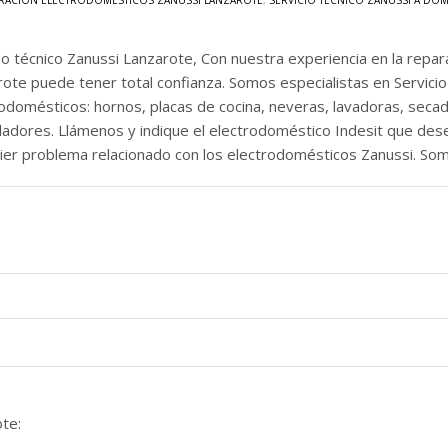
RACIÓN ELECTRODOMÉSTICOS ZANUSSI LANZAROTE
,
SERVICIO TÉCNICO ZANUSSI A DOM
io técnico Zanussi Lanzarote, Con nuestra experiencia en la rep
ote puede tener total confianza. Somos especialistas en Servici
odomésticos: hornos, placas de cocina, neveras, lavadoras, secado
ladores. Llámenos y indique el electrodoméstico Indesit que des
ier problema relacionado con los electrodomésticos Zanussi. Som
te: