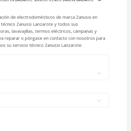
ICILIO EN LANZAROTE
,
SERVICIO TÉCNICO ZANUSSI LANZAROTE
,
aración de electrodomésticos de marca Zanussi en
o técnico Zanussi Lanzarote y todos sus
ras, lavavajillas, termos eléctricos, campanas y
ea reparar o póngase en contacto con nosotros para
os su servicio técnico Zanussi Lanzarote.