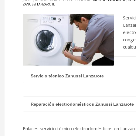
JUEVES, 02 NOVIEMBRE 2017
/
PUBLISHED IN
EMPRESAS LANZAROTE
,
REPA
ZANUSSI LANZAROTE
Servic
Lanzar
electr
conge
cualqu
Servicio técnico Zanussi Lanzarote
Reparación electrodomésticos Zanussi Lanzarote
Enlaces servicio técnico electrodomésticos en Lanzaro