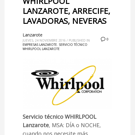
WHIRLPOOL
LANZAROTE, ARRECIFE,
LAVADORAS, NEVERAS
Lanzarote
0
JUEVES, 24 NOVIEMBRE 2016
/
PUBLISHED IN
EMPRESAS LANZAROTE
,
SERVICIO TÉCNICO
WHIRLPOOL LANZAROTE
Servicio técnico WHIRLPOOL
Lanzarote
, MSA: DÍA o NOCHE,
cuando nos necesite más,