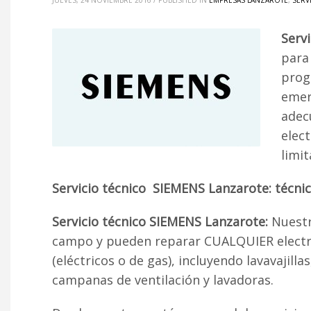
JUEVES, 24 NOVIEMBRE 2016
/
PUBLISHED IN
EMPRESAS LANZAROTE
,
SERV
Serv
para
prog
emer
adec
elec
limit
Servicio técnico SIEMENS Lanzarote: técni
Servicio técnico SIEMENS Lanzarote:
Nuestr
campo y pueden reparar CUALQUIER electro
(eléctricos o de gas), incluyendo lavavajill
campanas de ventilación y lavadoras.