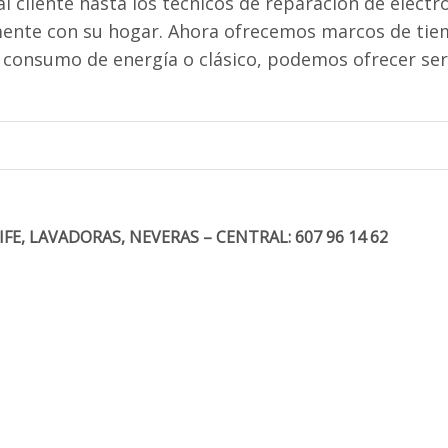
al cliente hasta los técnicos de reparación de elect
mente con su hogar. Ahora ofrecemos marcos de tiem
o consumo de energía o clásico, podemos ofrecer ser
E, LAVADORAS, NEVERAS – CENTRAL: 607 96 14 62