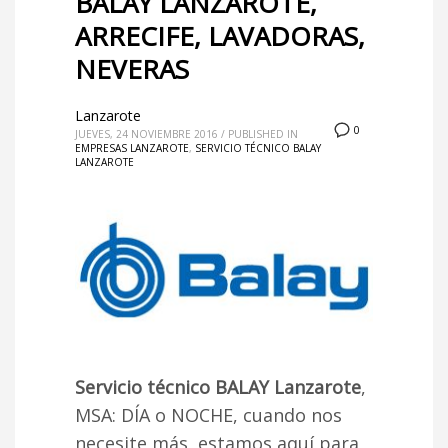
BALAY LANZAROTE,
ARRECIFE, LAVADORAS,
NEVERAS
Lanzarote
0
JUEVES, 24 NOVIEMBRE 2016
/
PUBLISHED IN
EMPRESAS LANZAROTE
,
SERVICIO TÉCNICO BALAY
LANZAROTE
Servicio técnico BALAY Lanzarote
,
MSA: DÍA o NOCHE, cuando nos
necesite más, estamos aquí para