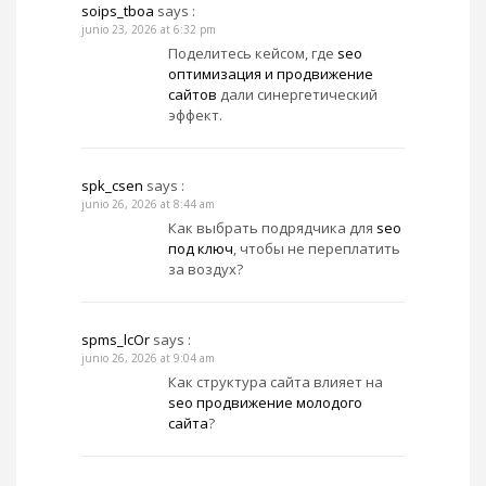
soips_tboa
says :
junio 23, 2026 at 6:32 pm
Поделитесь кейсом, где
seo
оптимизация и продвижение
сайтов
дали синергетический
эффект.
spk_csen
says :
junio 26, 2026 at 8:44 am
Как выбрать подрядчика для
seo
под ключ
, чтобы не переплатить
за воздух?
spms_lcOr
says :
junio 26, 2026 at 9:04 am
Как структура сайта влияет на
seo продвижение молодого
сайта
?