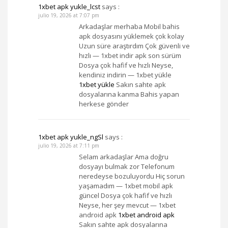
1xbet apk yukle_lcst
says :
julio 19, 2026 at 7:07 pm
Arkadaşlar merhaba Mobil bahis
apk dosyasını yüklemek çok kolay
Uzun süre araştırdım Çok güvenli ve
hızlı — 1xbet indir apk son sürüm
Dosya çok hafif ve hızlı Neyse,
kendiniz indirin — 1xbet yükle
1xbet yükle
Sakın sahte apk
dosyalarına kanma Bahis yapan
herkese gönder
1xbet apk yukle_ngSl
says :
julio 19, 2026 at 7:11 pm
Selam arkadaşlar Ama doğru
dosyayı bulmak zor Telefonum
neredeyse bozuluyordu Hiç sorun
yaşamadım — 1xbet mobil apk
güncel Dosya çok hafif ve hızlı
Neyse, her şey mevcut — 1xbet
android apk
1xbet android apk
Sakın sahte apk dosyalarına