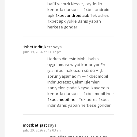
hafif ve hızlı Neyse, kaydedin
kenarda dursun — 1xbet android
apk
1xbet android apk
Tek adres
1xbet apk yukle Bahis yapan
herkese gönder
1xbet indir_kcsr
says :
julio 19, 2026 at 11:12 pm
Herkes dinlesin Mobil bahis
uygulaması hayat kurtarıyor En
iyisini bulmak uzun sürdü Hiçbir
sorun yaşamadım — 1xbet mobil
indir ücretsiz Çekim işlemleri
saniyeler içinde Neyse, kaydedin
kenarda dursun — 1xbet mobil indir
1xbet mobil indir
Tek adres 1xbet
indir Bahis yapan herkese gönder
mostbet_jast
says :
julio 20, 2026 at 12:03 am