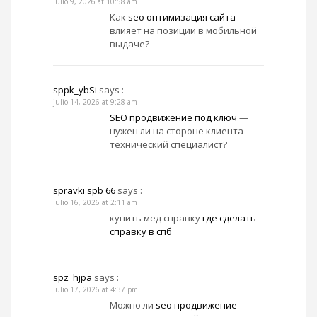
julio 9, 2026 at 10:58 am
Как
seo оптимизация сайта
влияет на позиции в мобильной
выдаче?
sppk_ybSi
says :
julio 14, 2026 at 9:28 am
SEO продвижение под ключ
—
нужен ли на стороне клиента
технический специалист?
spravki spb 66
says :
julio 16, 2026 at 2:11 am
купить мед справку
где сделать
справку в спб
spz_hjpa
says :
julio 17, 2026 at 4:37 pm
Можно ли
seo продвижение