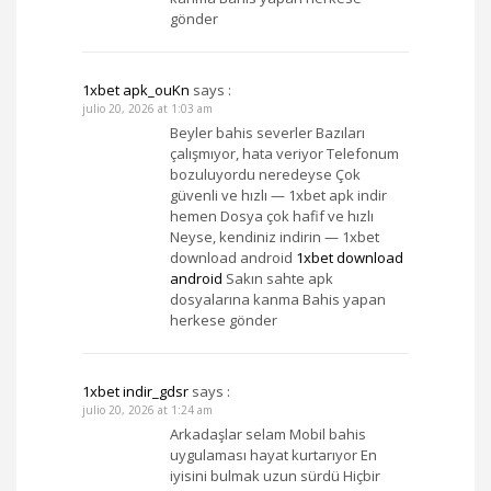
gönder
1xbet apk_ouKn
says :
julio 20, 2026 at 1:03 am
Beyler bahis severler Bazıları
çalışmıyor, hata veriyor Telefonum
bozuluyordu neredeyse Çok
güvenli ve hızlı — 1xbet apk indir
hemen Dosya çok hafif ve hızlı
Neyse, kendiniz indirin — 1xbet
download android
1xbet download
android
Sakın sahte apk
dosyalarına kanma Bahis yapan
herkese gönder
1xbet indir_gdsr
says :
julio 20, 2026 at 1:24 am
Arkadaşlar selam Mobil bahis
uygulaması hayat kurtarıyor En
iyisini bulmak uzun sürdü Hiçbir