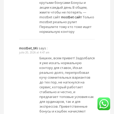
крутыми бонусами Бонусы и
акции каждый день В общем,
жмите чтобы не потерять —
mostbet сайт
mostbet сайт
Только
mostbet реально рулит
Перешлите тому кто тоже ищет
нормальную контору
mostbet_tiKi
says :
julio 20, 2026 at 4:47 am
Бишкек, всем привет! Задолбался
я уже искать нормальную
контору для ставок, Искал
реально долго, перепробовал
кучу сомнительных вариантов
до тех пор, не наткнулся на
сервис, который работает
стабильно и честно, и
предлагает топовые условия как
для ординаров, так и для
экспрессов. Приветственные
бонусы и кэшбек начисляют