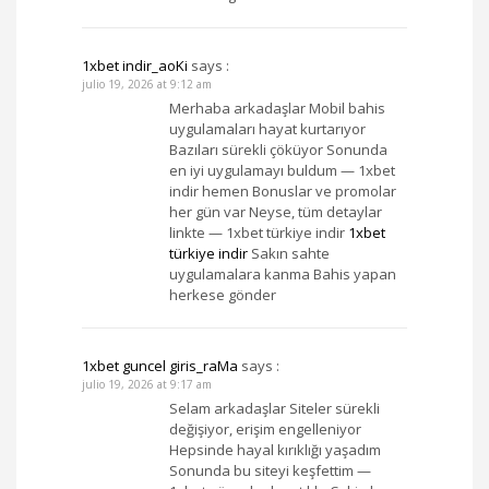
1xbet indir_aoKi
says :
julio 19, 2026 at 9:12 am
Merhaba arkadaşlar Mobil bahis
uygulamaları hayat kurtarıyor
Bazıları sürekli çöküyor Sonunda
en iyi uygulamayı buldum — 1xbet
indir hemen Bonuslar ve promolar
her gün var Neyse, tüm detaylar
linkte — 1xbet türkiye indir
1xbet
türkiye indir
Sakın sahte
uygulamalara kanma Bahis yapan
herkese gönder
1xbet guncel giris_raMa
says :
julio 19, 2026 at 9:17 am
Selam arkadaşlar Siteler sürekli
değişiyor, erişim engelleniyor
Hepsinde hayal kırıklığı yaşadım
Sonunda bu siteyi keşfettim —