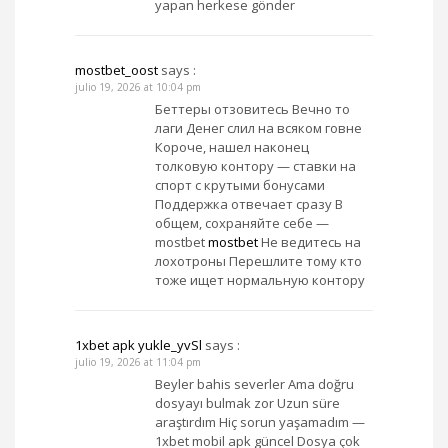
yapan herkese gönder
mostbet_oost
says :
julio 19, 2026 at 10:04 pm
Беттеры отзовитесь Вечно то
лаги Денег слил на всяком говне
Короче, нашел наконец
толковую контору — ставки на
спорт с крутыми бонусами
Поддержка отвечает сразу В
общем, сохраняйте себе —
mostbet
mostbet
Не ведитесь на
лохотроны Перешлите тому кто
тоже ищет нормальную контору
1xbet apk yukle_yvSl
says :
julio 19, 2026 at 11:04 pm
Beyler bahis severler Ama doğru
dosyayı bulmak zor Uzun süre
araştırdım Hiç sorun yaşamadım —
1xbet mobil apk güncel Dosya çok