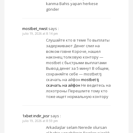
kanma Bahis yapan herkese
gönder
mostbet_nwst
says :
julio 19, 2026 at 8:14 pm
Слушайте кто в теме То выплаты
задерживают Денег слил на
всяком говне Короче, нашел
наконец толковую контору —
mostbet с быстрыми выплатами
Вывод денег за 5 минут В общем,
сохраняйте себе — mostbet tj
скачать на айфон
mostbet tj
скачать на айфон
Не ведитесь на
лохотроны Перешлите тому кто
тоже ищет нормальную контору
1xbet indir_jxsr
says :
julio 19, 2026 at 8:59 pm
Arkadaşlar selam Nerede olursan