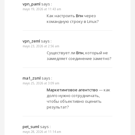
vpn_paml
says :
mayo 19, 2026 at 11:43 am
Как настроить
Впн
через
командную строку в Linux?
vpn_zeml
says :
mayo 23, 2026 at 2:56 am
Существует ли
Впн
, который не
замедляет соединение заметно?
ma1_zsml
says :
mayo 25, 2026 at 3:09 am
Маркетинговое агентство
— как
долго нужно сотрудничать,
чтобы объективно оценить
результат?
pet_suml
says :
mayo 28, 2026 at 11:14 am