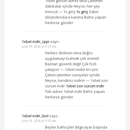
1xbet güncel adres tıkla Çekimler
dakikalar içinde Neyse, her şey
mevcut — 1x giriş
1x giriş
Sakın
dolandırıcılara kanma Bahis yapan
herkese gönder
1xbet indir_cppi
says :
julio 19, 2026 at 9:53 am
Herkes dinlesin Ama doğru
uygulamayı bulmak çok önemli
Bazıları güvenli değil Çok hızlı
çalışıyor — 1xbet mobii en iyisi
Çekim işlemleri saniyeler içinde
Neyse, kendiniz indirin — 1xbet son
sürüm indir
1xbet son sürüm indir
Tek adres 1xbet indir Bahis yapan
herkese gönder
1xbet indir_leol
says :
julio 19, 2026 at 9:53 am
Beyler bahisçiler Bilgisayar başında