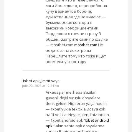
Слушайте кто в теме Вечно то
лаги Искал долго, перепробовал
кучу вариантов Короче,
единственная где не кидают —
букмекерская контора с
высокими коэффициентами
Поддержка отвечает сразу В
общем, смотрите сами по ссылке
— mostbet.com
mostbet.com
Не
ведитесь на лохотроны
Перешлите тому кто тоже ищет
нормальную контору
1xbet apk_lmmt
says :
julio 20, 2026 at 12:24 am
Arkadaşlar merhaba Bazıları
güvenli değil Virüslü dosyalara
denk geldim Hiç sorun yaşamadım
— 1xbet yükle tek tıkla Dosya çok
hafif ve hızlı Neyse, kendiniz indirin
— 1xbet android apk
1xbet android
apk
Sakın sahte apk dosyalarına
kanma Bahis yapan herkese