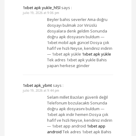
1xbet apk yukle_hlSl
says :
julio 19, 2026 at 9:06 pm
Beyler bahis severler Ama doğru
dosyayı bulmak zor Virüslü
dosyalara denk geldim Sonunda
doğru apk dosyasını buldum —
1xbet mobil apk güncel Dosya çok
hafif ve hızlı Neyse, kendiniz indirin
— 1xbet apk yükle
1xbet apk yükle
Tek adres 1xbet apk yukle Bahis
yapan herkese gönder
1xbet apk_ybmt
says :
julio 19, 2026 at 9:44 pm
Selam millet Bazıları güvenli değil
Telefonum bozulacaktı Sonunda
doğru apk dosyasını buldum —
1xbet apk indir hemen Dosya çok
hafif ve hızlı Neyse, kendiniz indirin
— 1xbet app android
1xbet app
android
Tek adres 1xbet apk Bahis