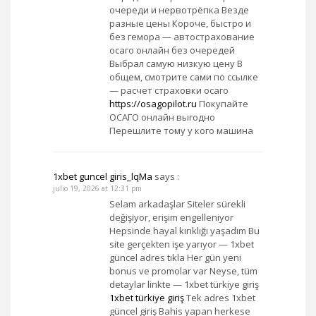
очереди и нервотрёпка Везде
разные цены Короче, быстро и
без гемора — автострахование
осаго онлайн без очередей
Выбрал самую низкую цену В
общем, смотрите сами по ссылке
— расчет страховки осаго
https://osagopilot.ru
Покупайте
ОСАГО онлайн выгодно
Перешлите тому у кого машина
1xbet guncel giris_lqMa
says :
julio 19, 2026 at 12:31 pm
Selam arkadaşlar Siteler sürekli
değişiyor, erişim engelleniyor
Hepsinde hayal kırıklığı yaşadım Bu
site gerçekten işe yarıyor — 1xbet
güncel adres tıkla Her gün yeni
bonus ve promolar var Neyse, tüm
detaylar linkte — 1xbet türkiye giriş
1xbet türkiye giriş
Tek adres 1xbet
güncel giriş Bahis yapan herkese