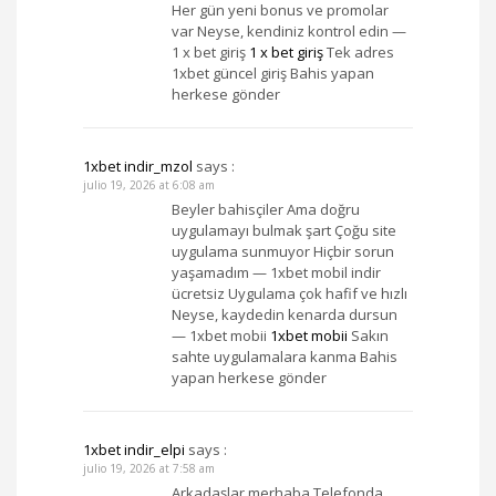
Her gün yeni bonus ve promolar
var Neyse, kendiniz kontrol edin —
1 x bet giriş
1 x bet giriş
Tek adres
1xbet güncel giriş Bahis yapan
herkese gönder
1xbet indir_mzol
says :
julio 19, 2026 at 6:08 am
Beyler bahisçiler Ama doğru
uygulamayı bulmak şart Çoğu site
uygulama sunmuyor Hiçbir sorun
yaşamadım — 1xbet mobil indir
ücretsiz Uygulama çok hafif ve hızlı
Neyse, kaydedin kenarda dursun
— 1xbet mobii
1xbet mobii
Sakın
sahte uygulamalara kanma Bahis
yapan herkese gönder
1xbet indir_elpi
says :
julio 19, 2026 at 7:58 am
Arkadaşlar merhaba Telefonda