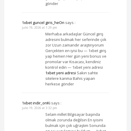
gönder
1xbet guncel giris_heOn
says :
julio 19, 2026 at 1:29 pm
Merhaba arkadaşlar Güncel giriş
adresini bulmak her seferinde çok
zor Uzun zamandır araştırıyorum
Gerçekten en iyisi bu — 1xbet giriş
yap hemen Her gün yeni bonus ve
promolar var Kısacası, kendiniz
kontrol edin — 1xbet yeni adresi
1xbet yeni adresi
Sakın sahte
sitelere kanma Bahis yapan
herkese gönder
1xbet indir_onKi
says :
julio 19, 2026 at 3:32 pm
Selam millet Bilgisayar başında
olmak zorunda değilsin En iyisini
bulmak için çok uğraştım Sonunda