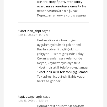
онлайн
подобрать страховку
осаго на автомобиль онлайн
Не
переплачивайте в офисах
Перешлите тому у кого машина
1xbet indir_zbpi
says :
julio 19, 2026 at 11:51 am
Herkes dinlesin Ama doğru
uygulamayı bulmak çok önemli
Bazıları güvenli değil Çok hızlı
çalışıyor — 1xbet giriş indir kolay
Çekim işlemleri saniyeler içinde
Neyse, kaybetmeyin diye tıkla —
1xbet indir akıllı telefon uygulaması
1xbet indir akıllı telefon uygulaması
Tek adres 1xbet indir Bahis yapan
herkese gönder
kypit osago_agEr
says :
julio 19, 2026 at 12:13 pm
Народ всем привет А в офисах