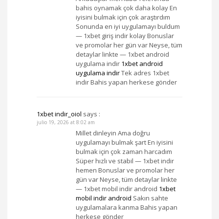
bahis oynamak çok daha kolay En
iyisini bulmak için çok araştırdım
Sonunda en iyi uygulamayı buldum
— 1xbet giriş indir kolay Bonuslar
ve promolar her gün var Neyse, tüm
detaylar linkte — 1xbet android
uygulama indir
1xbet android
uygulama indir
Tek adres 1xbet
indir Bahis yapan herkese gönder
1xbet indir_oiol
says :
julio 19, 2026 at 8:02 am
Millet dinleyin Ama doğru
uygulamayı bulmak şart En iyisini
bulmak için çok zaman harcadım
Süper hızlı ve stabil — 1xbet indir
hemen Bonuslar ve promolar her
gün var Neyse, tüm detaylar linkte
— 1xbet mobil indir android
1xbet
mobil indir android
Sakın sahte
uygulamalara kanma Bahis yapan
herkese gönder