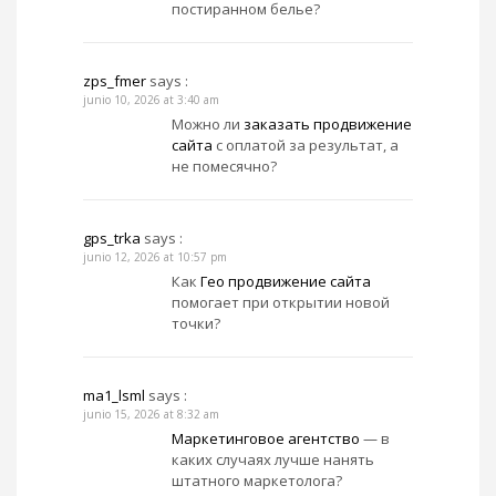
постиранном белье?
zps_fmer
says :
junio 10, 2026 at 3:40 am
Можно ли
заказать продвижение
сайта
с оплатой за результат, а
не помесячно?
gps_trka
says :
junio 12, 2026 at 10:57 pm
Как
Гео продвижение сайта
помогает при открытии новой
точки?
ma1_lsml
says :
junio 15, 2026 at 8:32 am
Маркетинговое агентство
— в
каких случаях лучше нанять
штатного маркетолога?