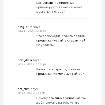
Как
домашние животные
ориентируются в незнакомом
месте при потере?
pssg_oiOa
says :
mayo 31, 2026 at 2:43 pm
Что происходит, если выполнить
продвижение сайта с гарантией
не удалось?
pms_dcEn
says :
junio 2, 2026 at 12:30 pm
Влияет ли возраст домена на
продвижение молодых сайтов
?
pet_chml
says :
junio 5, 2026 at 3:51 pm
Почему
домашние животные
так
любят лежать на только что