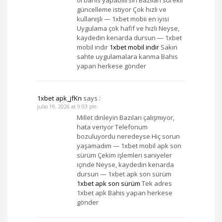
ol bahis yapabilirsin Bazıları sürekli
güncelleme istiyor Çok hızlı ve
kullanışlı — 1xbet mobii en iyisi
Uygulama çok hafif ve hızlı Neyse,
kaydedin kenarda dursun — 1xbet
mobil indir
1xbet mobil indir
Sakın
sahte uygulamalara kanma Bahis
yapan herkese gönder
1xbet apk_jfKn
says :
julio 19, 2026 at 9:03 pm
Millet dinleyin Bazıları çalışmıyor,
hata veriyor Telefonum
bozuluyordu neredeyse Hiç sorun
yaşamadım — 1xbet mobil apk son
sürüm Çekim işlemleri saniyeler
içinde Neyse, kaydedin kenarda
dursun — 1xbet apk son sürüm
1xbet apk son sürüm
Tek adres
1xbet apk Bahis yapan herkese
gönder