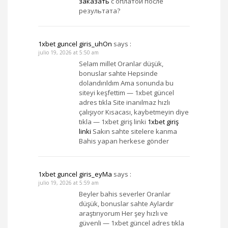
заказать
с оплатой после
результата?
1xbet guncel giris_uhOn
says :
julio 19, 2026 at 5:50 am
Selam millet Oranlar düşük,
bonuslar sahte Hepsinde
dolandırıldım Ama sonunda bu
siteyi keşfettim — 1xbet güncel
adres tıkla Site inanılmaz hızlı
çalışıyor Kısacası, kaybetmeyin diye
tıkla — 1xbet giriş linki
1xbet giriş
linki
Sakın sahte sitelere kanma
Bahis yapan herkese gönder
1xbet guncel giris_eyMa
says :
julio 19, 2026 at 5:59 am
Beyler bahis severler Oranlar
düşük, bonuslar sahte Aylardır
araştırıyorum Her şey hızlı ve
güvenli — 1xbet güncel adres tıkla