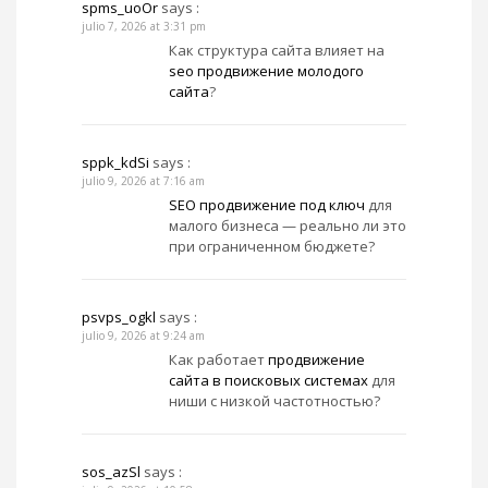
spms_uoOr
says :
julio 7, 2026 at 3:31 pm
Как структура сайта влияет на
seo продвижение молодого
сайта
?
sppk_kdSi
says :
julio 9, 2026 at 7:16 am
SEO продвижение под ключ
для
малого бизнеса — реально ли это
при ограниченном бюджете?
psvps_ogkl
says :
julio 9, 2026 at 9:24 am
Как работает
продвижение
сайта в поисковых системах
для
ниши с низкой частотностью?
sos_azSl
says :