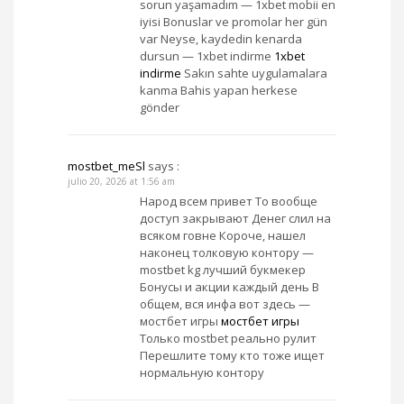
sorun yaşamadım — 1xbet mobii en
iyisi Bonuslar ve promolar her gün
var Neyse, kaydedin kenarda
dursun — 1xbet indirme
1xbet
indirme
Sakın sahte uygulamalara
kanma Bahis yapan herkese
gönder
mostbet_meSl
says :
julio 20, 2026 at 1:56 am
Народ всем привет То вообще
доступ закрывают Денег слил на
всяком говне Короче, нашел
наконец толковую контору —
mostbet kg лучший букмекер
Бонусы и акции каждый день В
общем, вся инфа вот здесь —
мостбет игры
мостбет игры
Только mostbet реально рулит
Перешлите тому кто тоже ищет
нормальную контору