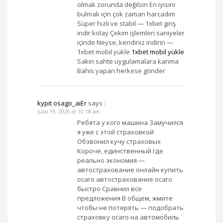
olmak zorunda değilsin En iyisini
bulmak için çok zaman harcadım
Süper hızlı ve stabil — 1xbet giriş
indir kolay Çekim işlemleri saniyeler
içinde Neyse, kendiniz indirin —
1xbet mobil yükle
1xbet mobil yükle
Sakın sahte uygulamalara kanma
Bahis yapan herkese gönder
kypit osago_aiEr
says :
julio 19, 2026 at 10:18 am
Ребята у кого машина Замучился
я уже с этой страховкой
Обзвонил кучу страховых
Короче, единственный где
реально экономия —
автострахование онлайн купить
осаго автострахование осаго
быстро Сравнил все
предложения В общем, жмите
чтобы не потерять — подобрать
страховку осаго на автомобиль