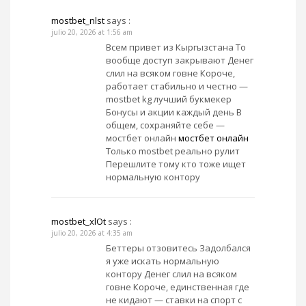
mostbet_nlst
says :
julio 20, 2026 at 1:56 am
Всем привет из Кыргызстана То
вообще доступ закрывают Денег
слил на всяком говне Короче,
работает стабильно и честно —
mostbet kg лучший букмекер
Бонусы и акции каждый день В
общем, сохраняйте себе —
мостбет онлайн
мостбет онлайн
Только mostbet реально рулит
Перешлите тому кто тоже ищет
нормальную контору
mostbet_xlOt
says :
julio 20, 2026 at 4:35 am
Беттеры отзовитесь Задолбался
я уже искать нормальную
контору Денег слил на всяком
говне Короче, единственная где
не кидают — ставки на спорт с