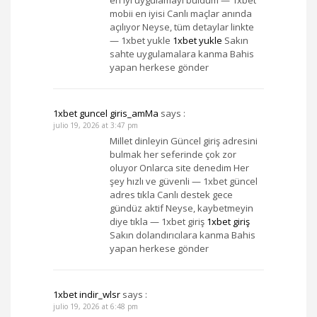
en iyi uygulamayı buldum — 1xbet
mobii en iyisi Canlı maçlar anında
açılıyor Neyse, tüm detaylar linkte
— 1xbet yukle
1xbet yukle
Sakın
sahte uygulamalara kanma Bahis
yapan herkese gönder
1xbet guncel giris_amMa
says :
julio 19, 2026 at 3:47 pm
Millet dinleyin Güncel giriş adresini
bulmak her seferinde çok zor
oluyor Onlarca site denedim Her
şey hızlı ve güvenli — 1xbet güncel
adres tıkla Canlı destek gece
gündüz aktif Neyse, kaybetmeyin
diye tıkla — 1xbet giriş
1xbet giriş
Sakın dolandırıcılara kanma Bahis
yapan herkese gönder
1xbet indir_wlsr
says :
julio 19, 2026 at 6:48 pm