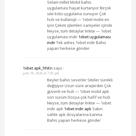
Selam millet Mobil bahis
uygulaması hayat kurtarıyor Birçok
site kötü uygulama sunuyor Çok
hızlı ve kullanışlı — 1xbet mobii en
iyisi Çekim işlemleri saniyeler içinde
Neyse, tüm detaylar linkte — 1xbet
uygulaması indir
1xbet uygulaması
indir
Tek adres 1xbet indir Bahis
yapan herkese gönder
1xbet apk_hhKn
says :
julio 19, 2026 at 7:05 pm
Beyler bahis severler Siteler sürekli
değişiyor Uzun süre araştırdım Çok
güvenli ve hızlı — 1xbet mobil apk
son sürüm Dosya çok hafif ve hızlı
Neyse, tüm detaylar linkte — 1xbet
indir apk
1xbet indir apk
Sakın
sahte apk dosyalarına kanma
Bahis yapan herkese gönder