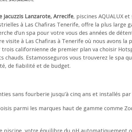
VENTE SPAS LANZAROTE
 jacuzzis Lanzarote, Arrecife
, piscines AQUALUX et 
trielles à Las Chafiras Tenerife, offre la plus large
erche d’un spa pour votre vous des années de détente
e visite à Las Chafiras à Tenerife où nous avons la 
 trois californienne de premier plan va choisir Hots
ts chauds. Estamosseguros vous trouverez le spa qu
té, de fiabilité et de budget.
es sans fourberie jusqu’à cinq ans et installés par 
hoisis parmi les marques haut de gamme comme Zodia
tre piscine, votre équilibre du pH automatiquement 