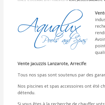
LUNES, 12 DICIEMBRE 2016
/
PUBLISHED IN
VENTE JACUZZIS LANZAROTE
,
Vente
indus
rech
rendr
Avoir
poin
quali
Vente jacuzzis Lanzarote, Arrecife
:
Tous nos spas sont soutenus par des garanti
Nos piscines et spas accessoires ont été c
détendu.
Si vous êtes à la recherche de chauffer vo