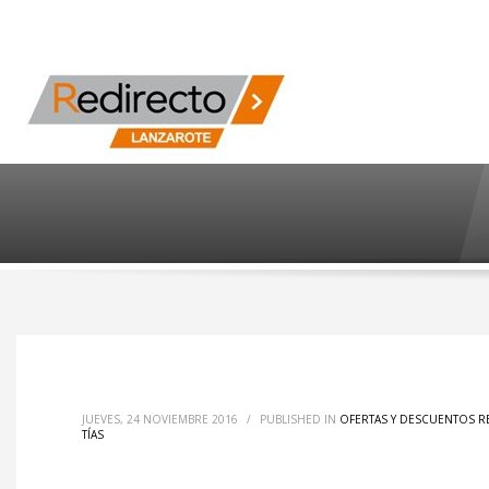
JUEVES, 24 NOVIEMBRE 2016
/
PUBLISHED IN
OFERTAS Y DESCUENTOS R
TÍAS