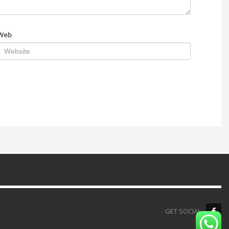
Web
GET SOCIAL