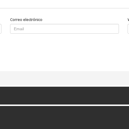
Correo electrónico