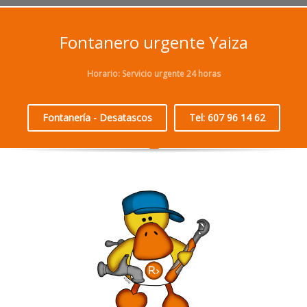
Fontanero urgente Yaiza
Horario: Servicio urgente 24 horas
Fontanería - Desatascos
Tel: 607 96 14 62