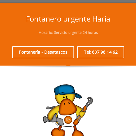
Fontanero urgente Haría
Horario: Servicio urgente 24 horas
Fontanería - Desatascos
Tel: 607 96 14 62